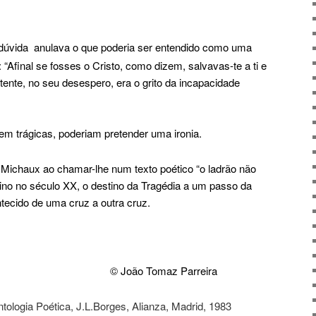
 dúvida
anulava o que poderia ser entendido como uma
 “Afinal se fosses o Cristo, como dizem, salvavas-te a ti e
itente, no seu desespero, era o grito da incapacidade
em trágicas, poderiam pretender uma ironia.
i Michaux ao chamar-lhe num texto poético “o ladrão não
tino no século XX, o destino da Tragédia a um passo da
tecido de uma cruz a outra cruz.
© João Tomaz Parreira
tologia Poética, J.L.Borges, Alianza, Madrid, 1983