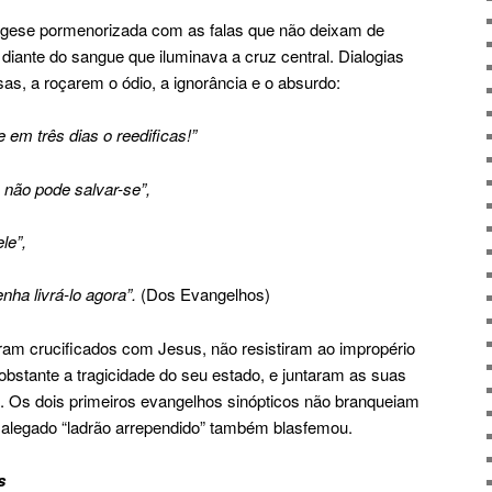
gese pormenorizada com as falas que não deixam de
o diante do sangue que iluminava a cruz central. Dialogias
osas, a roçarem o ódio, a ignorância e o absurdo:
e em três dias o reedificas!”
 não pode salvar-se”,
le”,
nha livrá-lo agora”.
(Dos Evangelhos)
oram crucificados com Jesus, não resistiram ao impropério
obstante a tragicidade do seu estado, e juntaram as suas
 Os dois primeiros evangelhos sinópticos não branqueiam
 alegado “ladrão arrependido” também blasfemou.
s