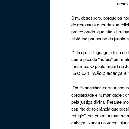
desesp
Sim, desespero, porque os ho
de respostas quer da sua relig
protectorado, que não alimenta
histórico por causa do judaísm
Diria que a linguagem foi a do
como psêudo “heróis” em mati
mesmos. O poeta argentino Jo
na Cruz”):
“Não o alcança a m
Os Evangelhos narram esses i
cordialidade e humanidade com
pela justiça divina. Perante m
espírito de tolerância que pre
refúgio”, deveriam manter-se 
cabeça. Nunca no verbo injuri