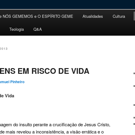
e NÓS GEMEMOS e O ESPÍRITO GEME
Atualidades
Cultura
ário
undário
Teologia
Q&A
2013
ENS EM RISCO DE VIDA
amuel Pinheiro
de Vida
uagem do insulto perante a crucificação de Jesus Cristo,
de mais revelou a inconsistência, a visão errática e o