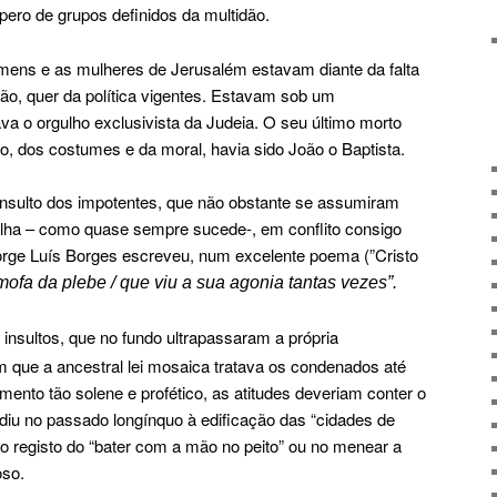
ero de grupos definidos da multidão.
mens e as mulheres de Jerusalém estavam diante da falta
ião, quer da política vigentes. Estavam sob um
va o orgulho exclusivista da Judeia. O seu último morto
o, dos costumes e da moral, havia sido João o Baptista.
 insulto dos impotentes, que não obstante se assumiram
lha – como quase sempre sucede-, em conflito consigo
rge Luís Borges escreveu, num excelente poema (”Cristo
ofa da plebe / que viu a sua agonia tantas vezes”.
nsultos, que no fundo ultrapassaram a própria
 que a ancestral lei mosaica tratava os condenados até
omento tão solene e profético, as atitudes deveriam conter o
sidiu no passado longínquo à edificação das “cidades de
no registo do “bater com a mão no peito” ou no menear a
oso.