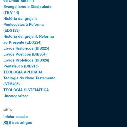
de Cristo BIB144)
Evangelismo e Discipulado
(TEA114)
História da Igreja I:
Pentecostes à Reforma
(EDG123)
História da Igreja II: Reforma
ao Presente (EDG224)
Livros Históricos (BIB225)
Livros Poéticos (BIB364)
Livros Proféticos (BIB324)
Pentateuco (BIB215)
TEOLOGIA APLICADA
Teologia do Novo Testamento
(STM405)
TEOLOGIA SISTEMÁTICA
Uncategorized
META
Iniciar sessão
RSS
dos artigos