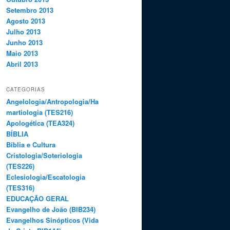
Setembro 2013
Agosto 2013
Julho 2013
Junho 2013
Maio 2013
Abril 2013
CATEGORIAS
Angelologia/Antropologia/Ha
martiologia (TES216)
Apologética (TEA324)
BÍBLIA
Bíblia e Cultura
Cristologia/Soteriologia
(TES226)
Eclesiologia/Escatologia
(TES316)
EDUCAÇÃO GERAL
Evangelho de João (BIB234)
Evangelhos Sinópticos (Vida