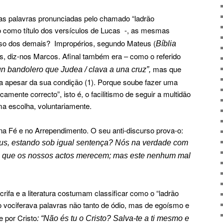
s palavras pronunciadas pelo chamado “ladrão
 como título dos versículos de Lucas
-, as mesmas
ioso dos demais?
Impropérios, segundo Mateus (
Bíblia
tos, diz-nos Marcos. Afinal também era – como o referido
mas que
un bandolero que Judea / clava a una cruz”,
a apesar da sua condição (1). Porque soube fazer uma
icamente correcto”, isto é, o facilitismo de seguir a multidão
ma escolha, voluntariamente.
a Fé e no Arrependimento. O seu anti-discurso prova-o:
s, estando sob igual sentença? Nós na verdade com
o que os nossos actos merecem; mas este nenhum mal
rifa e a literatura costumam classificar como o “ladrão
 vociferava palavras não tanto de ódio, mas de egoísmo e
e por Cristo
: “Não és tu o Cristo? Salva-te a ti mesmo e