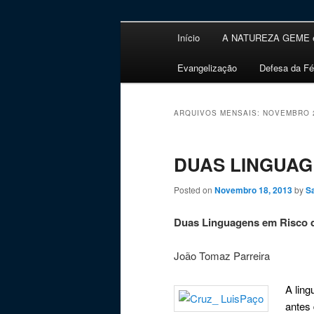
Menu principal
Em defesa da fé Cristã
Início
A NATUREZA GEME 
Saltar para o conteúdo prim
Saltar para o conteúdo sec
Apologética
Evangelização
Defesa da Fé
ARQUIVOS MENSAIS:
NOVEMBRO 
DUAS LINGUAG
Posted on
Novembro 18, 2013
by
S
Duas Linguagens em Risco 
João Tomaz Parreira
A ling
antes 