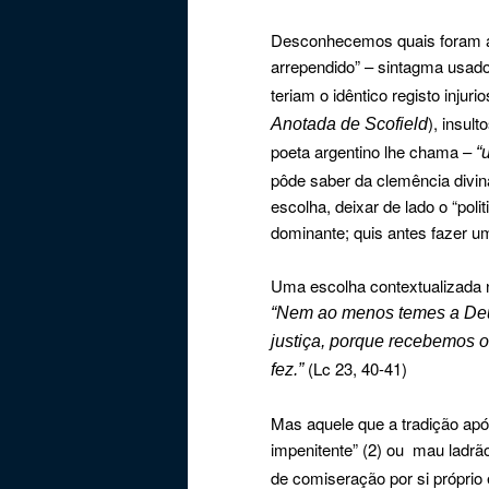
Desconhecemos quais foram a
arrependido” – sintagma usado
teriam o idêntico registo injur
), insul
Anotada de Scofield
poeta argentino lhe chama –
“
pôde saber da clemência divin
escolha, deixar de lado o “polit
dominante; quis antes fazer u
Uma escolha contextualizada n
“Nem ao menos temes a Deu
justiça, porque recebemos 
(Lc 23, 40-41)
fez.”
Mas aquele que a tradição apóc
impenitente” (2) ou
mau ladrão
de comiseração por si próprio 