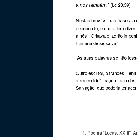
(Lc 23,39)
a nós também.”
Nestas brevíssimas frases, a
pequena fé, e quereriam dizer :
a nós”. Gritava o ladrão impen
humana de se salvar.
As suas palavras se não foss
Outro escritor, o francês Henr
arrependido”, traçou-lhe o des
Salvação, que poderia ter acon
Poema “Lucas, XXIII”, An